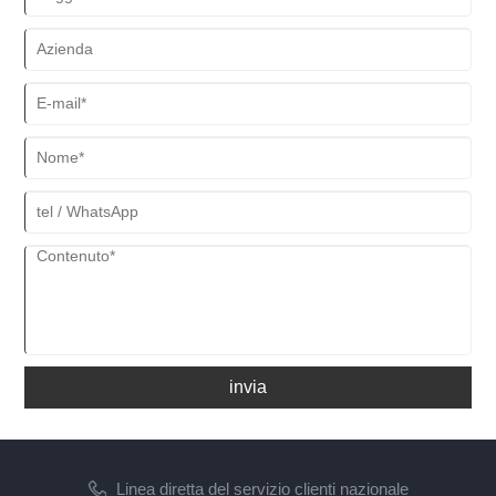
applicazioni in cui sono richiesti accesso senza ostacoli e
posizionamento flessibile. Struttura e design Il principio
fondamentale alla base dei bracci a sbalzo è il loro meccanismo di
supporto. Un braccio a sbalzo è fissato a un'estremità, consentendo
all'altra estremità di estendersi verso l'esterno, supportato dalla
resistenza del materiale e dal design del punto di attacco. Questa
disposizione crea una trave o braccio sporgente in grado di
supportare vari carichi o oggetti. Il design dei bracci a sbalzo include
tipicamente un elemento orizzontale o quasi orizzontale, ancorato
saldamente a una struttura o parete verticale.
invia
Linea diretta del servizio clienti nazionale