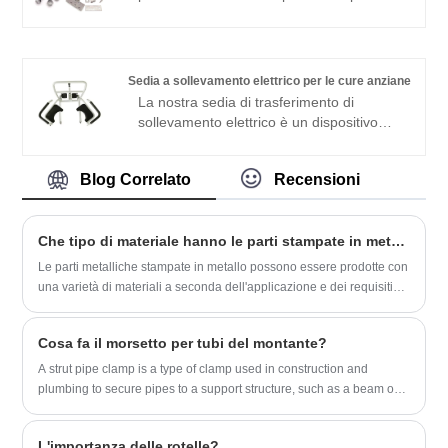
con ritmi di consegna rapidi.
metallo per elettronica più professionali in
Cina, abbiamo fornito pezzi stampati in
metallo di alta qualità per elettronica
realizzati in Cina a grossisti di tutto il
Sedia a sollevamento elettrico per le cure anziane
mondo. Abbiamo una propria fabbrica e
La nostra sedia di trasferimento di
forniamo servizi OEM/ODM. Non solo
sollevamento elettrico è un dispositivo
supportiamo servizi personalizzati, ma
infermieristico progettato per le persone
forniamo anche listini prezzi. Benvenuto
con difficoltà di paralisi e mobilità. Può
per effettuare un ordine.
Blog Correlato
Recensioni
aiutare i pazienti a trasferire tra letti, tavoli
da pranzo, sedie, divani, bagni, ecc.,
Riducendo notevolmente il carico di lavoro
Che tipo di materiale hanno le parti stampate in metallo hardware?
e i rischi per la sicurezza di caregiver, tate
e familiari e migliorando notevolmente la
Le parti metalliche stampate in metallo possono essere prodotte con
sicurezza delle persone trasferite e
una varietà di materiali a seconda dell'applicazione e dei requisiti
migliorando la qualità e l'efficienza delle
specifici. Alcuni materiali comuni utilizzati per lo stampaggio di
cure.
metalli hardware includono:
Cosa fa il morsetto per tubi del montante?
A strut pipe clamp is a type of clamp used in construction and
plumbing to secure pipes to a support structure, such as a beam or
strut. These clamps are typically made of metal and come in various
sizes to accommodate different pipe diameters.
L'importanza delle rotelle?