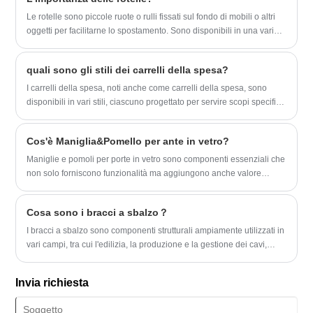
Le rotelle sono piccole ruote o rulli fissati sul fondo di mobili o altri
oggetti per facilitarne lo spostamento. Sono disponibili in una varietà
di dimensioni e materiali, tra cui plastica, gomma e metallo.
quali sono gli stili dei carrelli della spesa?
I carrelli della spesa, noti anche come carrelli della spesa, sono
disponibili in vari stili, ciascuno progettato per servire scopi specifici
e soddisfare le diverse esigenze dei clienti. Ecco alcuni stili comuni
di carrelli della spesa:
Cos'è Maniglia&Pomello per ante in vetro?
​Maniglie e pomoli per porte in vetro sono componenti essenziali che
non solo forniscono funzionalità ma aggiungono anche valore
estetico alla porta.
Cosa sono i bracci a sbalzo？
I bracci a sbalzo sono componenti strutturali ampiamente utilizzati in
vari campi, tra cui l'edilizia, la produzione e la gestione dei cavi,
grazie alla loro versatilità ed efficienza. Questi bracci sono
caratterizzati dalla loro capacità di estendersi orizzontalmente da un
Invia richiesta
supporto verticale senza rinforzi aggiuntivi sotto di essi. Questa
caratteristica di progettazione è particolarmente vantaggiosa nelle