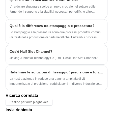
Qual è il ruolo dell'hardware strutturale?
accessori per mobili sono disponibili in un'ampia varietà di forme,
la sicurezza.
linea con le pratiche leader del settore e
dimensioni e materiali per soddisfare diversi stili ed esigenze.
​L'hardware strutturale svolge un ruolo cruciale nel settore edile,
le aspettative dei clienti
fornendo il supporto e la stabilità necessari per edifici e altre
strutture. Dai bulloni e viti alle staffe e ai connettori, l'hardware
strutturale è essenziale per garantire la sicurezza e la durata di un
Qual è la differenza tra stampaggio e pressatura?
progetto.
Lo stampaggio e la pressatura sono due processi produttivi comuni
utilizzati nella produzione di parti metalliche. Entrambi i processi
prevedono l'uso di uno stampo per modellare e modellare il metallo
nella forma desiderata, ma esistono alcune differenze fondamentali
Cos'è Half Slot Channel?
tra i due.
Jiaxing Junmetal Technology Co., Ltd.: Cos'è Half Slot Channel?
Ridefinire le soluzioni di fissaggio: precisione e forza per ogni settore
La nostra azienda introduce una gamma ampliata di viti
ingegnerizzate di precisione, soddisfacenti in diverse industrie con
qualità, durata e affidabilità senza pari.
Ricerca correlata
Cestino per auto pieghevole
Invia richiesta