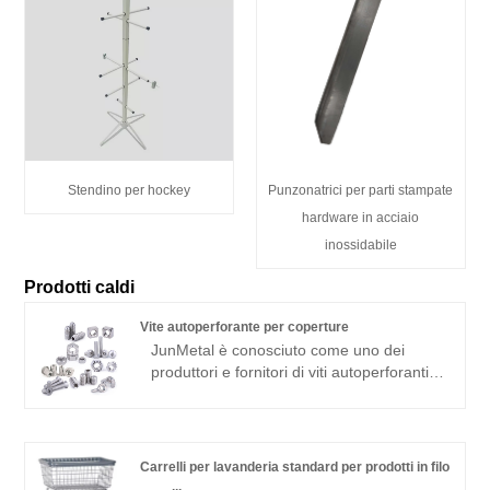
Stendino per hockey
Punzonatrici per parti stampate
hardware in acciaio
inossidabile
Prodotti caldi
Vite autoperforante per coperture
JunMetal è conosciuto come uno dei
produttori e fornitori di viti autoperforanti
per coperture a vite più professionali in
Cina, abbiamo fornito viti autoperforanti
per coperture a vite di alta qualità
prodotte in Cina a grossisti di tutto il
Carrelli per lavanderia standard per prodotti in filo
mondo. Abbiamo una propria fabbrica e