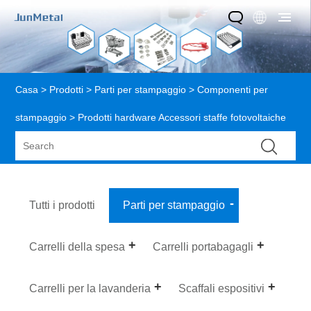
Casa
>
Prodotti
>
Parti per stampaggio
>
Componenti per
stampaggio
> Prodotti hardware Accessori staffe fotovoltaiche
Tutti i prodotti
Parti per stampaggio
Carrelli della spesa
Carrelli portabagagli
Carrelli per la lavanderia
Scaffali espositivi